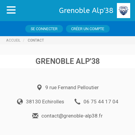
Grenoble Alp'38
SE CONNECTER
CRÉER UN COMPTE
ACCUEIL
CONTACT
GRENOBLE ALP'38
9 rue Fernand Pelloutier
38130 Echirolles
06 75 44 17 04
contact@grenoble-alp38.fr