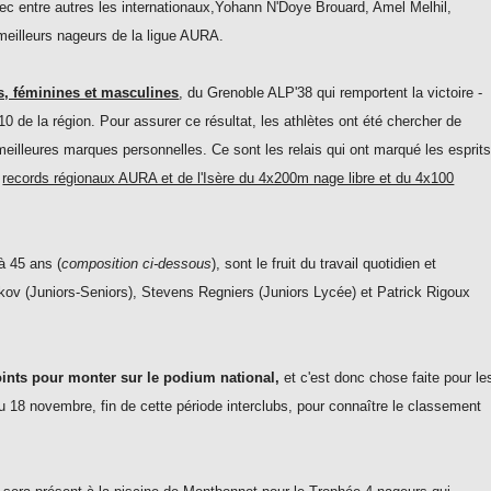
vec entre autres les internationaux,Yohann N'Doye Brouard, Amel Melhil,
meilleurs nageurs de la ligue AURA.
s, féminines et masculines
, du Grenoble ALP'38 qui remportent la victoire -
0 de la région. Pour assurer ce résultat, les athlètes ont été chercher de
eilleures marques personnelles. Ce sont les relais qui ont marqué les esprit
s
records régionaux AURA et de l'Isère du 4x200m nage libre et du 4x100
à 45 ans (
composition ci-dessous
), sont le fruit du travail quotidien et
ikov (Juniors-Seniors), Stevens Regniers (Juniors Lycée) et Patrick Rigoux
oints pour monter sur le podium national,
et c'est donc chose faite pour le
'au 18 novembre, fin de cette période interclubs, pour connaître le classement