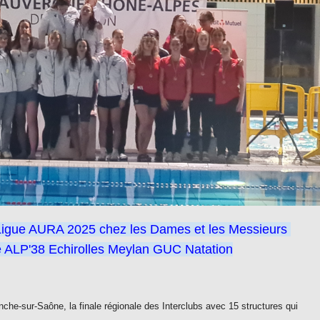
s Ligue AURA 2025 chez les Dames et les Messieurs
e ALP'38 Echirolles Meylan GUC Natation
che-sur-Saône, la finale régionale des Interclubs avec 15 structures qui