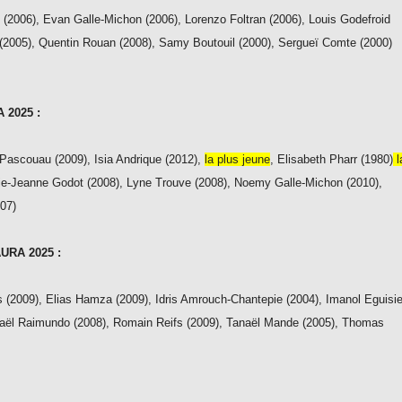
 (2006), Evan Galle-Michon (2006), Lorenzo Foltran (2006), Louis Godefroid
2005), Quentin Rouan (2008), Samy Boutouil (2000), Sergueï Comte (2000)
A 2025 :
Pascouau (2009), Isia Andrique (2012),
la plus jeune
, Elisabeth Pharr (1980)
l
lie-Jeanne Godot (2008), Lyne Trouve (2008), Noemy Galle-Michon (2010),
007)
AURA 2025 :
 (2009), Elias Hamza (2009), Idris Amrouch-Chantepie (2004), Imanol Eguisie
faël Raimundo (2008), Romain Reifs (2009), Tanaël Mande (2005), Thomas