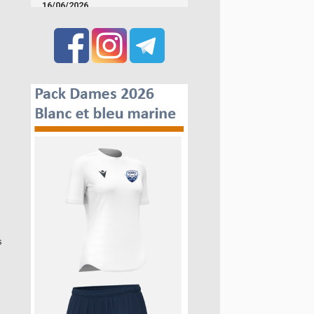
16/06/2026
s
s