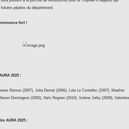
8 sera présent à la piscine de Montbonnot pour le Trophée 4 nageurs qui
, futures pépites du département.
 commence fort !
 AURA 2025 :
anes Ramus (2007), Julia Demet (2006), Lola Le Contellec (2007), Maeline
 Manon Domingeon (2005), Naïs Regnier (2010), Solene Jothy (2008), Valentin
ubs AURA 2025 :