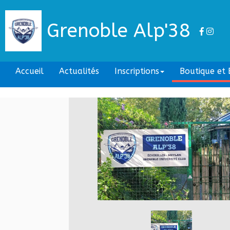
Grenoble Alp'38
Accueil
Actualités
Inscriptions
Boutique et B