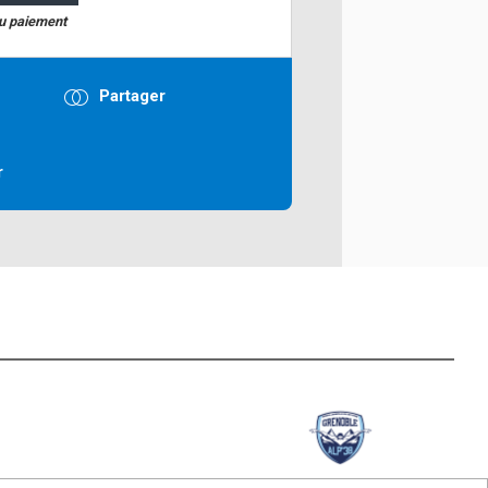
du paiement
Partager
r