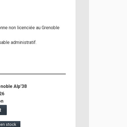
nne non licenciée au Grenoble
able administratif.
enoble Alp'38
26
on
R
s en stock